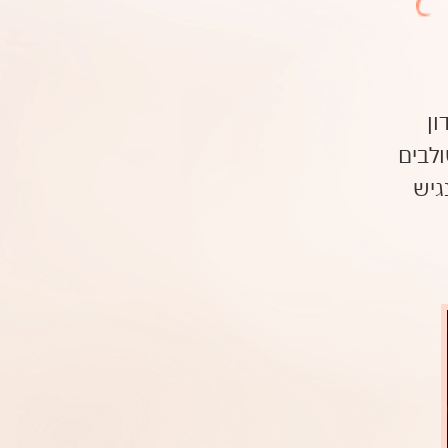
ון
ולבים
גיש